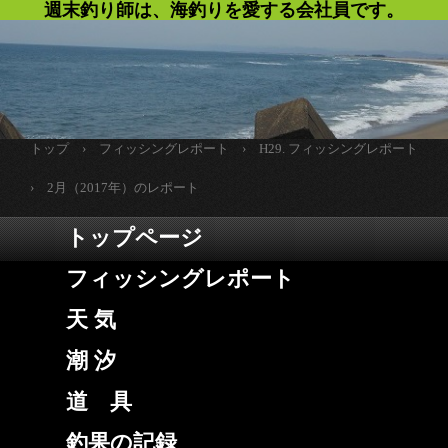
週末釣り師は、海釣りを愛する会社員です。
トップ
›
フィッシングレポート
›
H29. フィッシングレポート
›
2月（2017年）のレポート
トップページ
フィッシングレポート
天 気
潮 汐
道 具
釣果の記録