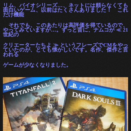
リム、バイオシリーズ…、ネットには頼らなくても
面
白いゲーム、以前はたくさんありました！
これ
だけ機能
それでも、このあたりは高評価を得ているので、
やってみていますが…。ずっと昔に、ナムコが ≪ 21
世紀の
クリエーターたちよ ≫ というフレーズでCMをやっ
ていたのが、とても懐かしいです。名作、傑作と言
われる
ゲームが少なくなりました。