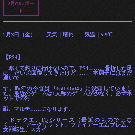
2月のレポー
ト
2月3日（金） 天気｜晴れ 気温｜5.9℃
【PS4】
寒くて釣りに行けないので、PS4……。骨折した足
は、だいぶ回復してきたけど……。本調子にはまだ
遠いで
す。昨年の今頃は『Fall Out4』に没頭していまし
た。最近のゲームは1人称のゲームが少
なく、必ずネ
ットでの対
戦、マルチ……になります。
ドラクエ、FFシリーズ（最近のものではな
く…）、アークザラッ
ト、ファイアーエムブレム、
女神転生、スカイ