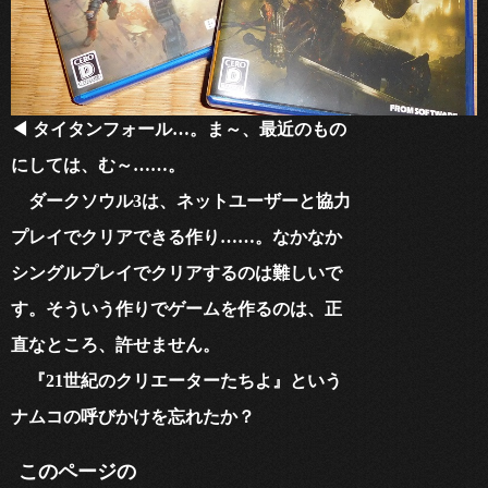
◀ タイタンフォール…。ま～、最近のもの
に
しては、む～……。
ダークソウル3は、ネットユーザーと協力
プ
レイでクリアできる作り……。なかなか
シング
ルプレイでクリアするのは難しいで
す。そう
いう作りでゲームを作るのは、正
直なところ、許せません。
『21世紀のクリエーターたちよ』という
ナ
ムコの呼びかけを忘れたか？
このページの