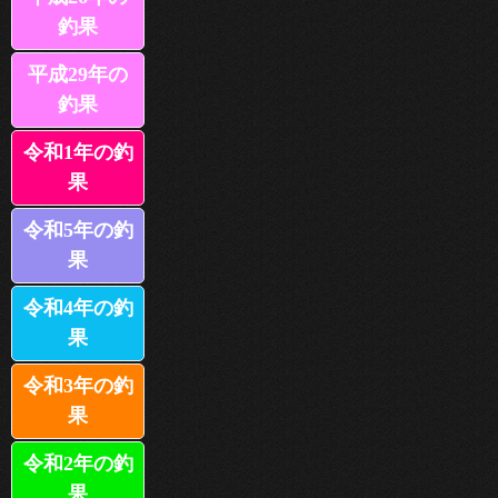
釣果
平成29年の
釣果
令和1年の釣
果
令和5年の釣
果
令和4年の釣
果
令和3年の釣
果
令和2年の釣
果