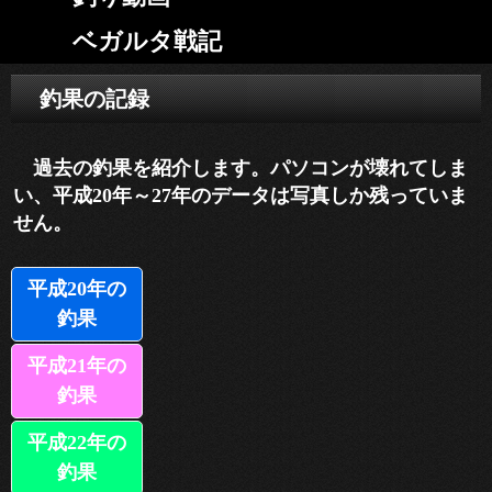
ベガルタ戦記
釣果の記録
過去の釣果を紹介します。パソコンが壊れてしま
い、平成20年～27年のデータは写真しか残っていま
せん。
平成20年の
釣果
平成21年の
釣果
平成22年の
釣果