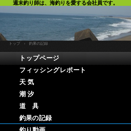
週末釣り師は、海釣りを愛する会社員です。
トップ
›
釣果の記録
トップページ
フィッシングレポート
天 気
潮 汐
道 具
釣果の記録
釣り動画