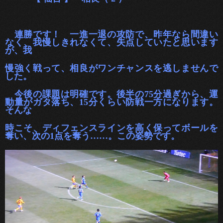
連勝です！ 一進一退の攻防で、昨年なら間違い
なく、我慢しきれなくて、失点してい
たと思います
が、我
慢強く戦って、相良がワンチャンスを逃しませんで
した。
今後の課題は明確です。後半の75分過ぎから、運
動量がガタ落ち、15分くらい防戦一方になります。
そんな
時こそ、ディフェンスラインを高
く保ってボールを
奪い、次の1点を奪う……。この姿勢です。