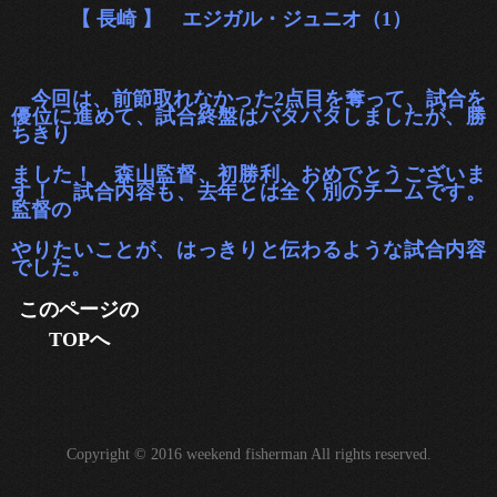
【 長崎 】 エジガル・ジュニオ（1）
今回は、前節取れなかった2点目を奪って、試合を
優位に進めて、試合終盤はバタバタしましたが、勝
ちきり
ました！ 森山監
督、初勝利、おめでとうございま
す！ 試合内容も、去年とは全く別のチームです。
監督の
やりたいことが、はっきりと伝わるような
試合内容
でした。
このページの
TOPへ
Copyright © 2016 weekend fisherman All rights reserved.