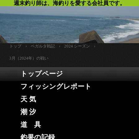
週末釣り師は、海釣りを愛する会社員です。
トップ
›
ベガルタ戦記
›
2024 シーズン
›
3月（2024年）の戦い
トップページ
フィッシングレポート
天 気
潮 汐
道 具
釣果の記録