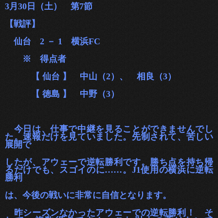
3月30日（土） 第7節
【戦評】
仙台 2 － 1 横浜FC
※ 得点
者
【 仙台 】 中山（2）、 相良（3）
【 徳島 】 中野（3）
今日は、仕事で中継を見ることができませんでし
た。速報だけを見ていました。先制されて、苦しい
展開で
したが、アウェーで逆
転勝利です。勝ち点を持ち帰
るだけでも、スゴイのに……。J1使用の横浜に逆転
勝利
は、今後の戦いに非常に自信となります。
昨シーズンなかったアウェーでの逆転勝利！ そ