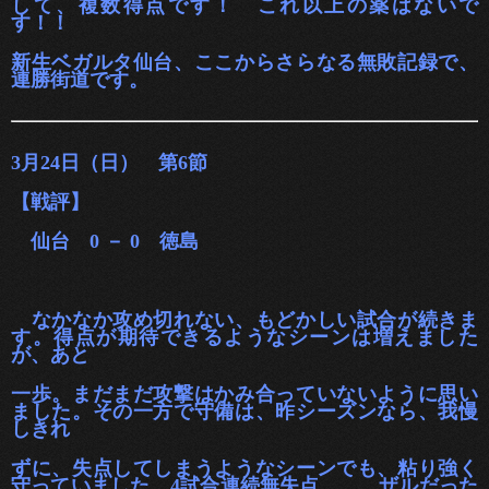
して、複数得点です！ これ以上の薬はないで
す！！
新生ベガルタ仙
台、ここからさらなる無敗記録で、
連勝街道です。
3月24日（日） 第6節
【戦評】
仙台 0 － 0 徳島
なかなか攻め切れない、もどかしい試合が続きま
す。得点が期待できるようなシーンは増えました
が、あ
と
一歩。まだまだ攻撃はかみ合っていないように思い
ました。
その一方で守備は、昨シーズンなら、我慢
しきれ
ずに、失点してしまうようなシーンでも、粘り強く
守っていました。
4試合連続無失点……。ザルだった