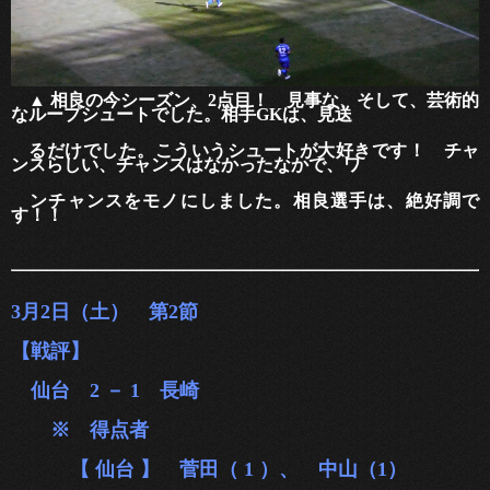
▲ 相良の今シーズン、2点目！ 見事な、そして、芸術的
なループシュートでした。相手GKは、見送
るだけで
した。こういうシュートが大好きです！ チャ
ンスらしい、チャンスはなかったなかで、ワ
ンチャンスをモノにしまし
た。相良選手は、絶好調で
す！！
3月2日（土） 第2節
【戦評】
仙台 2 － 1 長崎
※ 得点
者
【 仙台 】 菅田（ 1 ）、 中山（1）