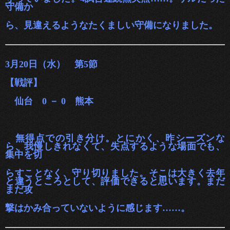
守備か
ら、見違えるよ
うなたくましい守備になりました。
3月20日（水） 第5節
【戦評】
仙台 0 － 0 熊本
無得点での引き分け。とにかく、昨シーズンな
ら、我慢しきれなくて、失点するような場面でも、
集中を
切
らすことなく、守り切りました。そこは大きく去年
と違うところとして、評価できると思います。まだ
まだ攻
撃はかみ合っていないよう
に感じます……。