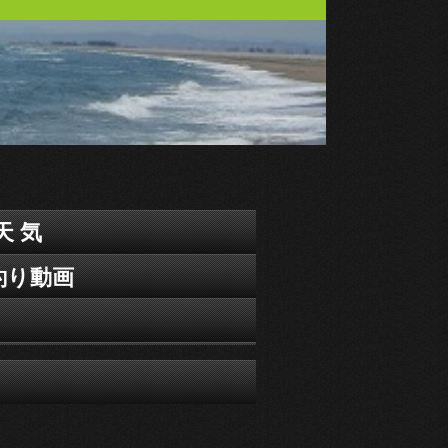
天 気
釣り動画