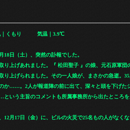
くもり 気温｜3.9℃
18日（土）、突然の訃報でした。
り上げあれました。
『 松田聖子 』の娘、元石原軍団
り上げられました。その一人娘が、ま
さかの急逝。3
か……。2人が報道陣の前に出て、深々と頭を下げた
という主旨のコメントも所属事務所から出たところを
月17日（金）に、ビルの火災で25名もの人がなくな