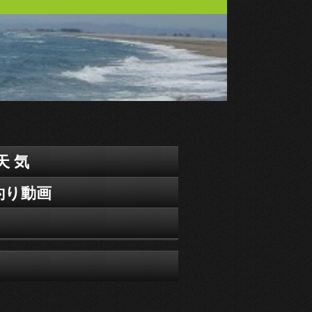
天 気
釣り動画