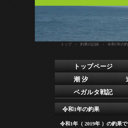
トップ
›
釣果の記録
›
令和1年の
トップページ
潮 汐
ベガルタ戦記
令和1年の釣果
令和1年（ 2019年 ）の釣果